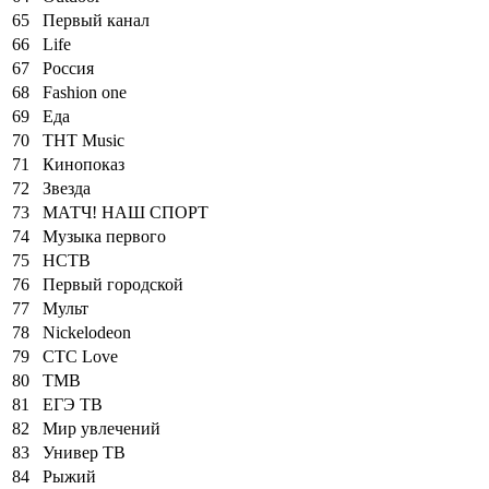
65
Первый канал
66
Life
67
Россия
68
Fashion one
69
Еда
70
ТНТ Music
71
Кинопоказ
72
Звезда
73
МАТЧ! НАШ СПОРТ
74
Музыка первого
75
НСТВ
76
Первый городской
77
Мульт
78
Nickelodeon
79
СТС Love
80
TMB
81
ЕГЭ ТВ
82
Мир увлечений
83
Универ ТВ
84
Рыжий