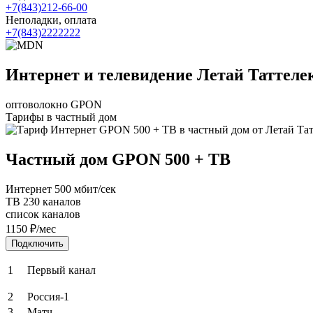
+7(843)212-66-00
Неполадки, оплата
+7(843)2222222
Интернет
Интернет и телевидение Летай Таттеле
и
оптоволокно GPON
телевидение
Тарифы в частный дом
Летай
Частный дом GPON 500 + ТВ
Таттелеком
Интернет 500 мбит/сек
в
ТВ 230 каналов
список каналов
частный
1150 ₽/мес
дом
Подключить
1
Первый канал
2
Россия-1
3
Матч