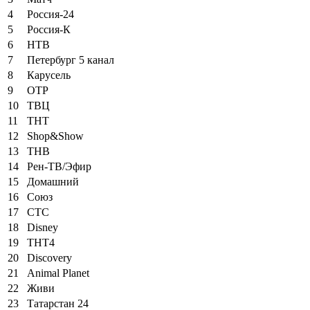
4
Россия-24
5
Россия-К
6
НТВ
7
Петербург 5 канал
8
Карусель
9
ОТР
10
ТВЦ
11
ТНТ
12
Shop&Show
13
ТНВ
14
Рен-ТВ/Эфир
15
Домашний
16
Союз
17
СТС
18
Disney
19
ТНТ4
20
Discovery
21
Animal Planet
22
Живи
23
Татарстан 24