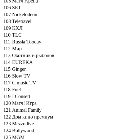
105
Матч Арена
106
SET
107
Nickelodeon
108
Teletravel
109
КХЛ
110
TLC
111
Russia Tooday
112
Мир
113
Охотник и рыболов
114
EUREKA
115
Ginger
116
Slow TV
117
C music TV
118
Fuel
119
I Consert
120
Матч! Игра
121
Animal Family
122
Дом кино премиум
123
Mezzo live
124
Bollywоod
125
MGM