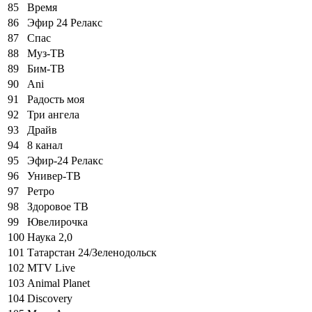
85
Время
86
Эфир 24 Релакс
87
Спас
88
Муз-ТВ
89
Бим-ТВ
90
Ani
91
Радость моя
92
Три ангела
93
Драйв
94
8 канал
95
Эфир-24 Релакс
96
Универ-ТВ
97
Ретро
98
Здоровое ТВ
99
Ювелирочка
100
Наука 2,0
101
Татарстан 24/Зеленодольск
102
MTV Live
103
Animal Planet
104
Discovery