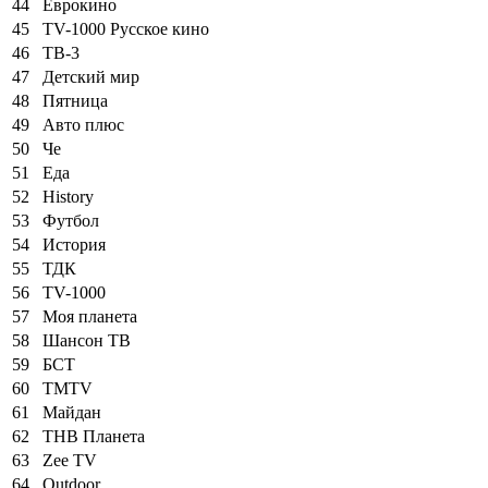
44
Еврокино
45
TV-1000 Русское кино
46
ТВ-3
47
Детский мир
48
Пятница
49
Авто плюс
50
Че
51
Еда
52
History
53
Футбол
54
История
55
ТДК
56
TV-1000
57
Моя планета
58
Шансон ТВ
59
БСТ
60
TMTV
61
Майдан
62
ТНВ Планета
63
Zee TV
64
Outdoor